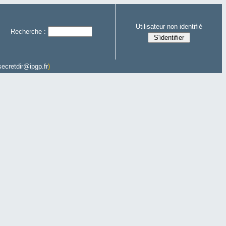
Utilisateur non identifié
Recherche :
secretdir@ipgp.fr
)