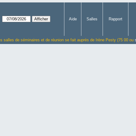
Aide
Salles
Rapport
es salles de séminaires et de réunion se fait auprès de Irène Pesty (75 00 ou