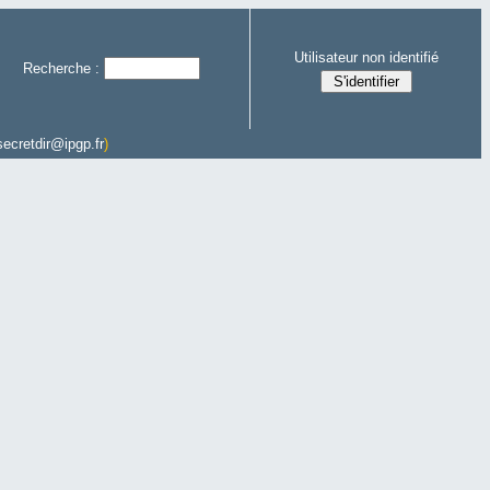
Utilisateur non identifié
Recherche :
secretdir@ipgp.fr
)