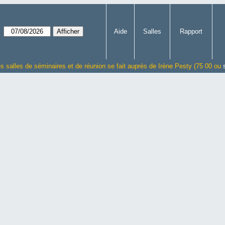
Aide
Salles
Rapport
es salles de séminaires et de réunion se fait auprès de Irène Pesty (75 00 ou