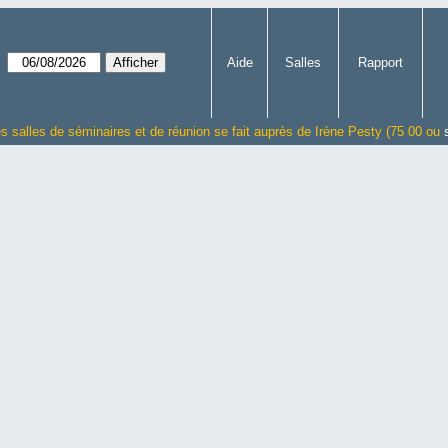
Aide
Salles
Rapport
es salles de séminaires et de réunion se fait auprès de Irène Pesty (75 00 ou