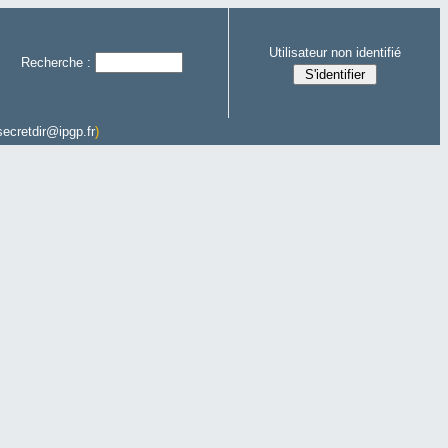
Utilisateur non identifié
Recherche :
secretdir@ipgp.fr
)