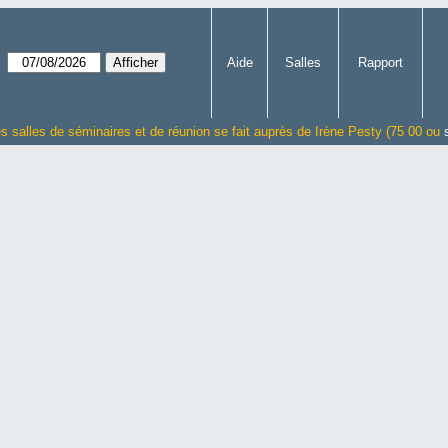
Aide
Salles
Rapport
es salles de séminaires et de réunion se fait auprès de Irène Pesty (75 00 ou