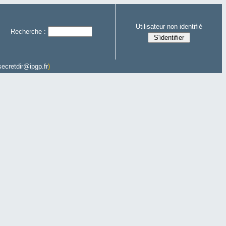
Utilisateur non identifié
Recherche :
secretdir@ipgp.fr
)