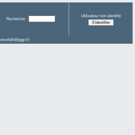
Utilisateur non identifié
Recherche :
secretdir@ipgp.fr
)