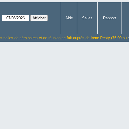
Aide
Salles
Rapport
es salles de séminaires et de réunion se fait auprès de Irène Pesty (75 00 ou