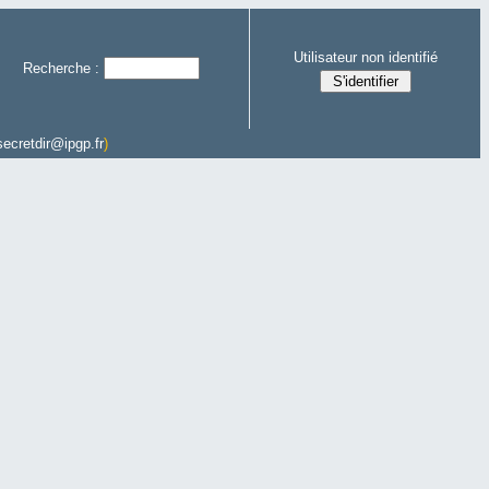
Utilisateur non identifié
Recherche :
secretdir@ipgp.fr
)