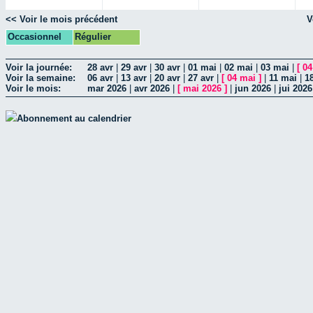
<< Voir le mois précédent
V
Occasionnel
Régulier
Voir la journée:
28 avr
|
29 avr
|
30 avr
|
01 mai
|
02 mai
|
03 mai
|
[
04
Voir la semaine:
06 avr
|
13 avr
|
20 avr
|
27 avr
|
[
04 mai
]
|
11 mai
|
1
Voir le mois:
mar 2026
|
avr 2026
|
[
mai 2026
]
|
jun 2026
|
jui 2026
Abonnement au calendrier