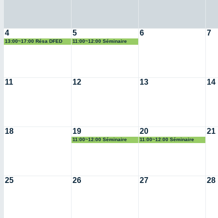
4
5
6
7
13:00~17:00 Résa DFED
11:00~12:00 Séminaire
pour soutenance
Langevin - François Bruno
11
12
13
14
18
19
20
21
11:00~12:00 Séminaire
11:00~12:00 Séminaire
Langevin - François Bruno
Langevin - François Bruno
25
26
27
28