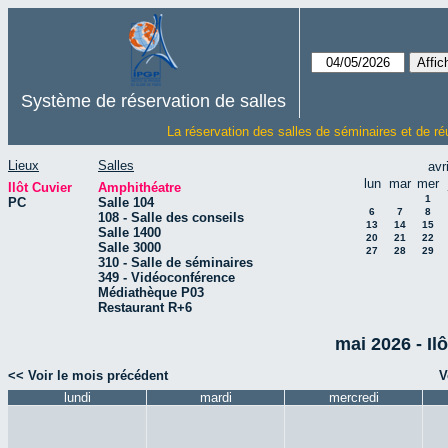
Système de réservation de salles
La réservation des salles de séminaires et de ré
Lieux
Salles
avr
lun
mar
mer
Ilôt Cuvier
Amphithéatre
1
PC
Salle 104
6
7
8
108 - Salle des conseils
13
14
15
Salle 1400
20
21
22
Salle 3000
27
28
29
310 - Salle de séminaires
349 - Vidéoconférence
Médiathèque P03
Restaurant R+6
mai 2026 - Il
<< Voir le mois précédent
V
lundi
mardi
mercredi