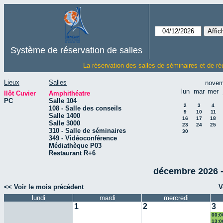
Système de réservation de salles
La réservation des salles de séminaires et de ré
Lieux
Salles
novem
lun
mar
mer
Ilôt Cuvier
Amphithéatre
PC
Salle 104
2
3
4
108 - Salle des conseils
9
10
11
Salle 1400
16
17
18
Salle 3000
23
24
25
310 - Salle de séminaires
30
349 - Vidéoconférence
Médiathèque P03
Restaurant R+6
décembre 2026 - 
<< Voir le mois précédent
V
lundi
mardi
mercredi
1
2
3
00:0
d'Ins
13:0