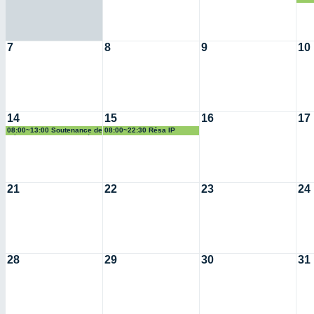
d'Ins
7
8
9
10
14
15
16
17
08:00~13:00 Soutenance de
08:00~22:30 Résa IP
thèse - Justine Le Doaré
21
22
23
24
28
29
30
31