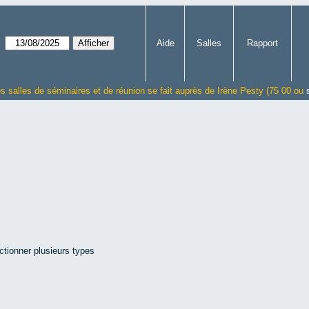
Aide
Salles
Rapport
es salles de séminaires et de réunion se fait auprès de Irène Pesty (75 00 ou
ctionner plusieurs types