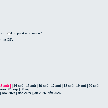
ent
le rapport et le résumé
ormat CSV
13 aoû
]
|
14 aoû
|
15 aoû
|
16 aoû
|
17 aoû
|
18 aoû
|
19 aoû
|
20 aoû
 aoû
|
01 sep
|
08 sep
|
nov 2025
|
déc 2025
|
jan 2026
|
fév 2026