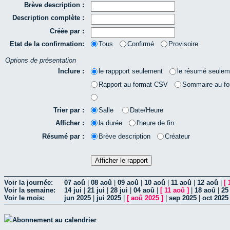
Brève description :
Description complète :
Créée par :
Etat de la confirmation:
Tous
Confirmé
Provisoire
Options de présentation
Inclure :
le rappport seulement
le résumé seulem
Rapport au format CSV
Sommaire au f
Trier par :
Salle
Date/Heure
Afficher :
la durée
l'heure de fin
Résumé par :
Brève description
Créateur
Voir la journée:
07 aoû
|
08 aoû
|
09 aoû
|
10 aoû
|
11 aoû
|
12 aoû
|
[
Voir la semaine:
14 jui
|
21 jui
|
28 jui
|
04 aoû
|
[
11 aoû
]
|
18 aoû
|
25
Voir le mois:
jun 2025
|
jui 2025
|
[
aoû 2025
]
|
sep 2025
|
oct 2025
Abonnement au calendrier