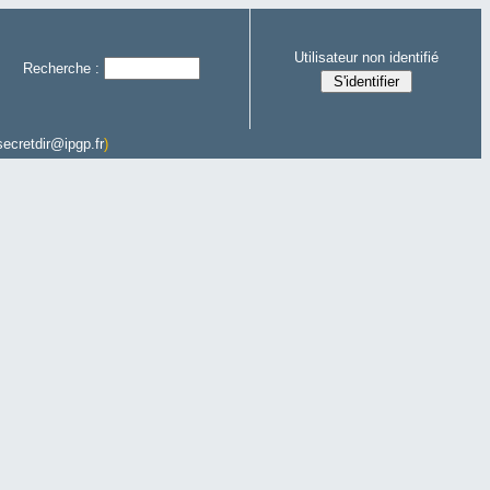
Utilisateur non identifié
Recherche :
secretdir@ipgp.fr
)