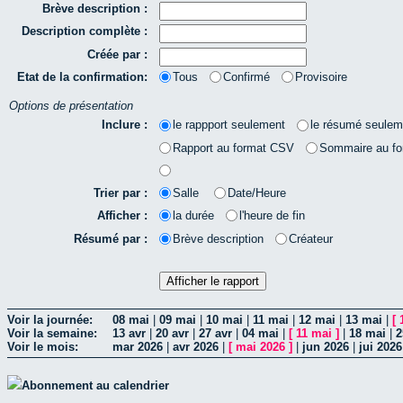
Brève description :
Description complète :
Créée par :
Etat de la confirmation:
Tous
Confirmé
Provisoire
Options de présentation
Inclure :
le rappport seulement
le résumé seulem
Rapport au format CSV
Sommaire au f
Trier par :
Salle
Date/Heure
Afficher :
la durée
l'heure de fin
Résumé par :
Brève description
Créateur
Voir la journée:
08 mai
|
09 mai
|
10 mai
|
11 mai
|
12 mai
|
13 mai
|
[
Voir la semaine:
13 avr
|
20 avr
|
27 avr
|
04 mai
|
[
11 mai
]
|
18 mai
|
2
Voir le mois:
mar 2026
|
avr 2026
|
[
mai 2026
]
|
jun 2026
|
jui 2026
Abonnement au calendrier