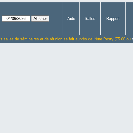
Aide
Salles
Rapport
es salles de séminaires et de réunion se fait auprès de Irène Pesty (75 00 ou