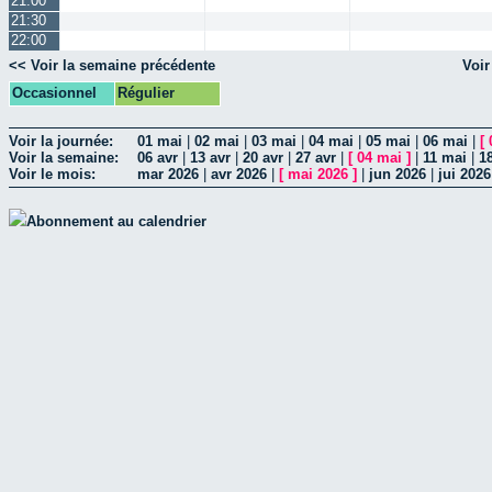
21:00
21:30
22:00
<< Voir la semaine précédente
Voir
Occasionnel
Régulier
Voir la journée:
01 mai
|
02 mai
|
03 mai
|
04 mai
|
05 mai
|
06 mai
|
[
Voir la semaine:
06 avr
|
13 avr
|
20 avr
|
27 avr
|
[
04 mai
]
|
11 mai
|
1
Voir le mois:
mar 2026
|
avr 2026
|
[
mai 2026
]
|
jun 2026
|
jui 2026
Abonnement au calendrier