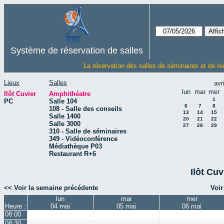
Système de réservation de salles
La réservation des salles de séminaires et de ré
Lieux
Salles
avr
lun
mar
mer
Ilôt Cuvier
Amphithéatre
1
PC
Salle 104
6
7
8
108 - Salle des conseils
13
14
15
Salle 1400
20
21
22
Salle 3000
27
28
29
310 - Salle de séminaires
349 - Vidéoconférence
Médiathèque P03
Restaurant R+6
Ilôt Cuv
<< Voir la semaine précédente
Voir
lun
mar
mer
Heure :
04 mai
05 mai
06 mai
08:00
08:30