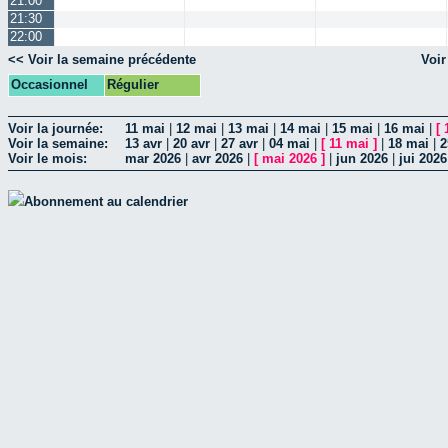
21:00
21:30
22:00
<< Voir la semaine précédente
Voir
Occasionnel
Régulier
Voir la journée:
11 mai
|
12 mai
|
13 mai
|
14 mai
|
15 mai
|
16 mai
|
[
Voir la semaine:
13 avr
|
20 avr
|
27 avr
|
04 mai
|
[
11 mai
]
|
18 mai
|
2
Voir le mois:
mar 2026
|
avr 2026
|
[
mai 2026
]
|
jun 2026
|
jui 2026
Abonnement au calendrier