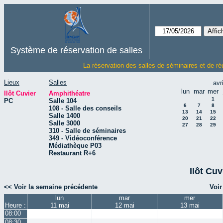
Système de réservation de salles
La réservation des salles de séminaires et de ré
Lieux
Salles
avr
lun
mar
mer
Ilôt Cuvier
Amphithéatre
1
PC
Salle 104
6
7
8
108 - Salle des conseils
13
14
15
Salle 1400
20
21
22
Salle 3000
27
28
29
310 - Salle de séminaires
349 - Vidéoconférence
Médiathèque P03
Restaurant R+6
Ilôt Cuv
<< Voir la semaine précédente
Voir
lun
mar
mer
Heure :
11 mai
12 mai
13 mai
08:00
08:30