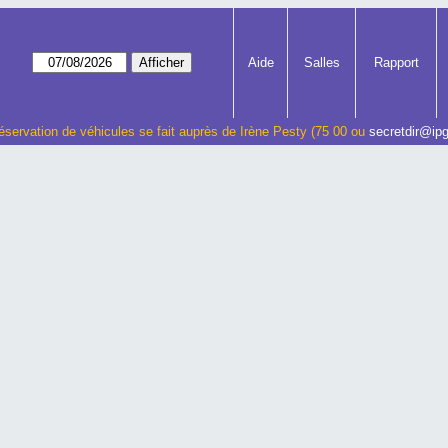
Aide
Salles
Rapport
éservation de véhicules se fait auprès de Irène Pesty (75 00 ou
secretdir@ipg