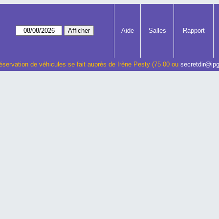
Aide
Salles
Rapport
éservation de véhicules se fait auprès de Irène Pesty (75 00 ou
secretdir@ipg