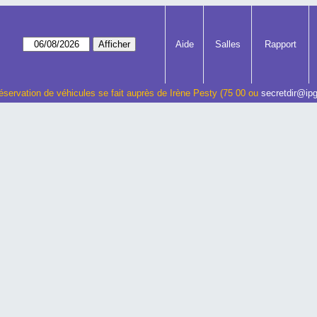
Aide
Salles
Rapport
éservation de véhicules se fait auprès de Irène Pesty (75 00 ou
secretdir@ipg