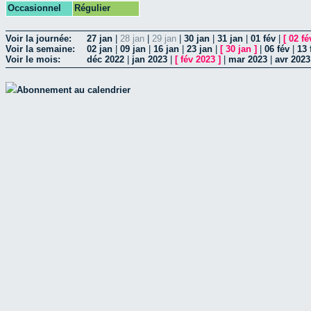
Occasionnel
Régulier
Voir la journée:
27 jan
|
28 jan
|
29 jan
|
30 jan
|
31 jan
|
01 fév
|
[
02 fé
Voir la semaine:
02 jan
|
09 jan
|
16 jan
|
23 jan
|
[
30 jan
]
|
06 fév
|
13 
Voir le mois:
déc 2022
|
jan 2023
|
[
fév 2023
]
|
mar 2023
|
avr 2023
Abonnement au calendrier