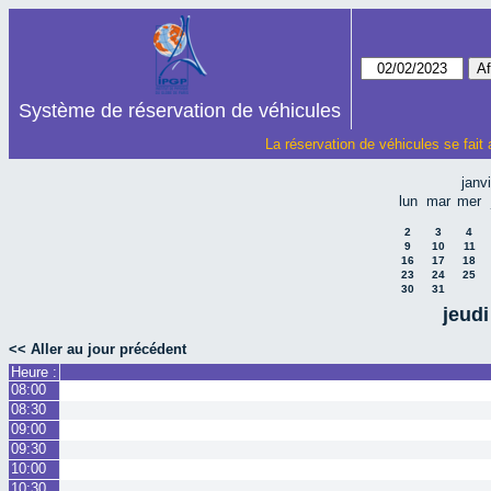
Système de réservation de véhicules
La réservation de véhicules se fait
janv
lun
mar
mer
2
3
4
9
10
11
16
17
18
23
24
25
30
31
jeudi
<< Aller au jour précédent
Heure :
08:00
08:30
09:00
09:30
10:00
10:30