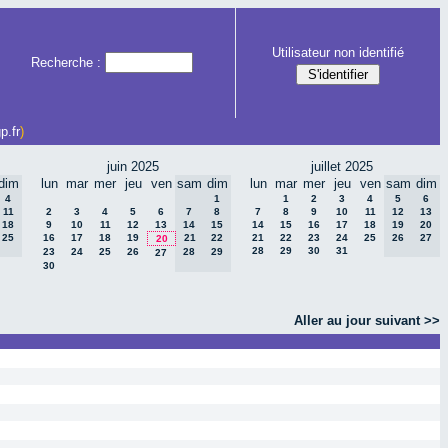
Utilisateur non identifié
Recherche :
p.fr
)
juin 2025
juillet 2025
dim
lun
mar
mer
jeu
ven
sam
dim
lun
mar
mer
jeu
ven
sam
dim
4
1
1
2
3
4
5
6
11
2
3
4
5
6
7
8
7
8
9
10
11
12
13
18
9
10
11
12
13
14
15
14
15
16
17
18
19
20
25
16
17
18
19
21
22
21
22
23
24
25
26
27
20
28
29
30
31
23
24
25
26
28
29
27
30
Aller au jour suivant >>