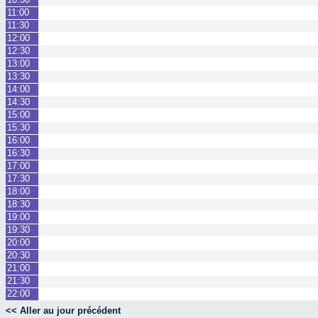
11:00
11:30
12:00
12:30
13:00
13:30
14:00
14:30
15:00
15:30
16:00
16:30
17:00
17:30
18:00
18:30
19:00
19:30
20:00
20:30
21:00
21:30
22:00
<< Aller au jour précédent