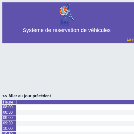
Système de réservation de véhicules
La r
<< Aller au jour précédent
Heure :
08:00
08:30
09:00
09:30
10:00
10:30