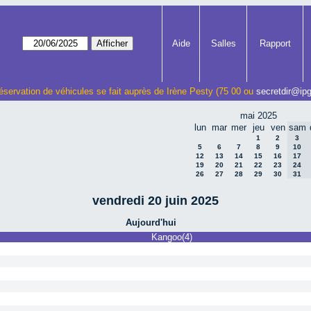
Aide
Salles
Rapport
éservation de véhicules se fait auprès de Irène Pesty (75 00 ou
secretdir@ipg
mai 2025
lun
mar
mer
jeu
ven
sam
1
2
3
5
6
7
8
9
10
12
13
14
15
16
17
19
20
21
22
23
24
26
27
28
29
30
31
vendredi 20 juin 2025
Aujourd'hui
Kangoo(4)