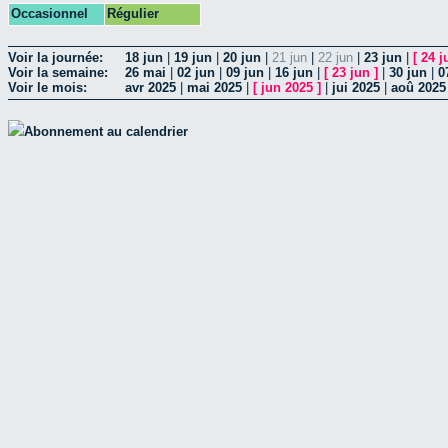
Occasionnel
Régulier
Voir la journée:
18 jun
|
19 jun
|
20 jun
|
21 jun
|
22 jun
|
23 jun
|
[
24 j
Voir la semaine:
26 mai
|
02 jun
|
09 jun
|
16 jun
|
[
23 jun
]
|
30 jun
|
0
Voir le mois:
avr 2025
|
mai 2025
|
[
jun 2025
]
|
jui 2025
|
aoû 2025
Abonnement au calendrier