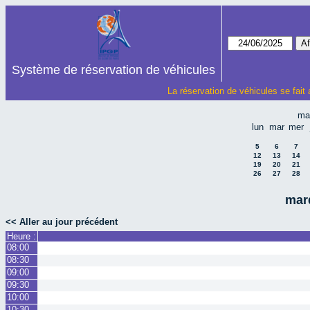
Système de réservation de véhicules
La réservation de véhicules se fait
ma
lun
mar
mer
5
6
7
12
13
14
19
20
21
26
27
28
mard
<< Aller au jour précédent
Heure :
08:00
08:30
09:00
09:30
10:00
10:30