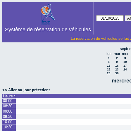
Système de réservation de véhicules
La réservation de véhicules se fait
septe
lun
mar
mer
1
2
3
8
9
10
15
16
17
22
23
24
29
30
mercred
<< Aller au jour précédent
Heure :
08:00
08:30
09:00
09:30
10:00
10:30