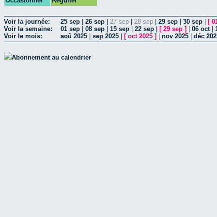
Occasionnel
Régulier
Voir la journée:
25 sep
|
26 sep
|
27 sep
|
28 sep
|
29 sep
|
30 sep
|
[
0
Voir la semaine:
01 sep
|
08 sep
|
15 sep
|
22 sep
|
[
29 sep
]
|
06 oct
|
Voir le mois:
aoû 2025
|
sep 2025
|
[
oct 2025
]
|
nov 2025
|
déc 202
Abonnement au calendrier