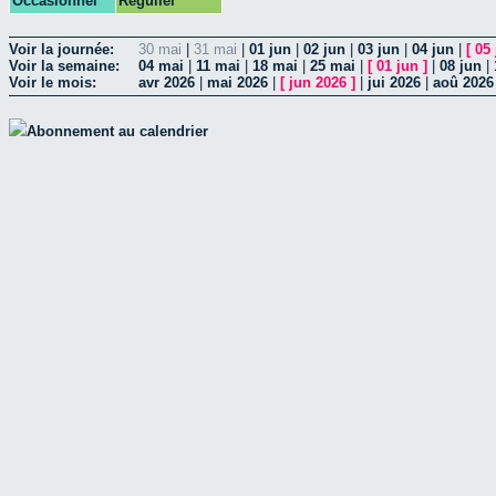
Occasionnel
Régulier
Voir la journée:
30 mai
|
31 mai
|
01 jun
|
02 jun
|
03 jun
|
04 jun
|
[
05 
Voir la semaine:
04 mai
|
11 mai
|
18 mai
|
25 mai
|
[
01 jun
]
|
08 jun
|
Voir le mois:
avr 2026
|
mai 2026
|
[
jun 2026
]
|
jui 2026
|
aoû 2026
Abonnement au calendrier