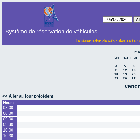
Système de réservation de véhicules
La réservation de véhicules se fait
ma
lun
mar
mer
4
5
6
11
12
13
18
19
20
25
26
27
vendr
<< Aller au jour précédent
Heure :
08:00
08:30
09:00
09:30
10:00
10:30