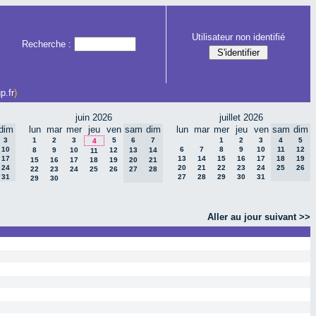
Utilisateur non identifié
Recherche :
p.fr
)
juin 2026
juillet 2026
dim
lun
mar
mer
jeu
ven
sam
dim
lun
mar
mer
jeu
ven
sam
dim
3
1
2
3
5
6
7
1
2
3
4
5
4
10
6
7
8
9
10
11
12
8
9
10
12
13
14
11
17
13
14
15
16
17
18
19
15
16
17
18
19
20
21
24
20
21
22
23
24
25
26
22
23
24
25
26
27
28
31
27
28
29
30
31
29
30
Aller au jour suivant >>