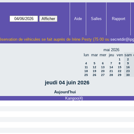
Aide
Salles
Rapport
éservation de véhicules se fait auprès de Irène Pesty (75 00 ou
secretdir@ipg
mai 2026
lun
mar
mer
jeu
ven
sam
1
2
4
5
6
7
8
9
11
12
13
14
15
16
18
19
20
21
22
23
25
26
27
28
29
30
jeudi 04 juin 2026
Aujourd'hui
Kangoo(4)