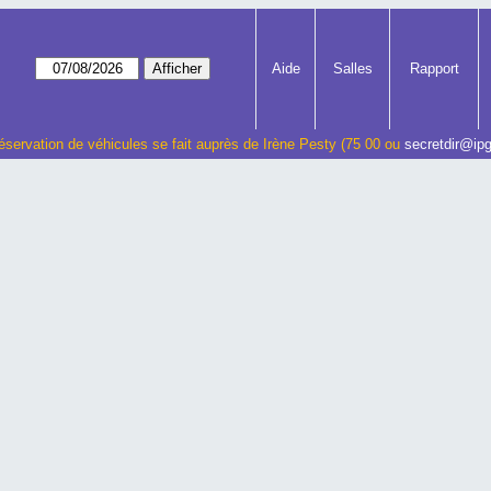
Aide
Salles
Rapport
éservation de véhicules se fait auprès de Irène Pesty (75 00 ou
secretdir@ipg