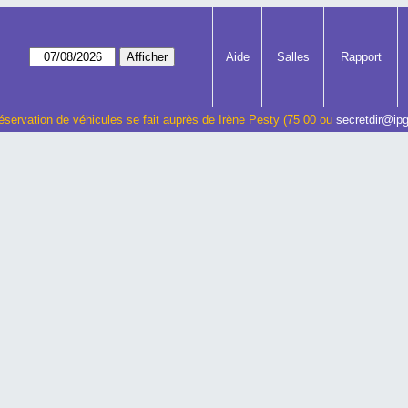
Aide
Salles
Rapport
éservation de véhicules se fait auprès de Irène Pesty (75 00 ou
secretdir@ipg