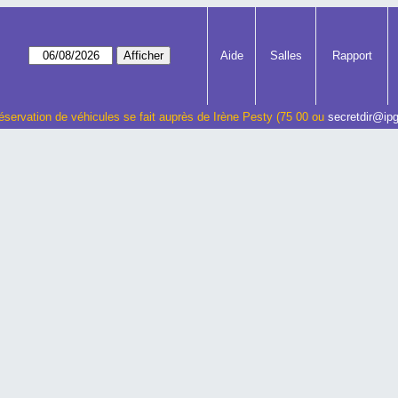
Aide
Salles
Rapport
éservation de véhicules se fait auprès de Irène Pesty (75 00 ou
secretdir@ipg