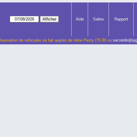
Aide
Salles
Rapport
éservation de véhicules se fait auprès de Irène Pesty (75 00 ou
secretdir@ipg