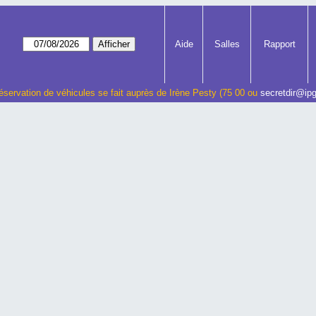
Aide
Salles
Rapport
éservation de véhicules se fait auprès de Irène Pesty (75 00 ou
secretdir@ipg