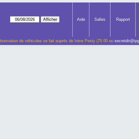
Aide
Salles
Rapport
éservation de véhicules se fait auprès de Irène Pesty (75 00 ou
secretdir@ipg