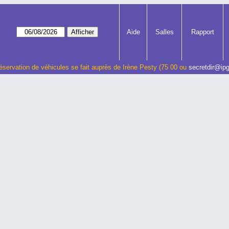
Aide
Salles
Rapport
éservation de véhicules se fait auprès de Irène Pesty (75 00 ou
secretdir@ipg