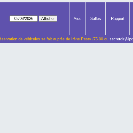
Aide
Salles
Rapport
éservation de véhicules se fait auprès de Irène Pesty (75 00 ou
secretdir@ipg