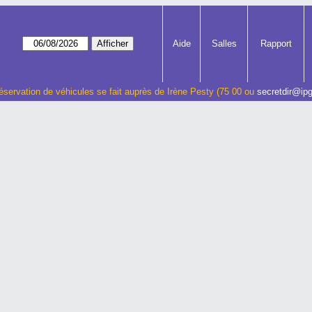
Aide
Salles
Rapport
éservation de véhicules se fait auprès de Irène Pesty (75 00 ou
secretdir@ipg