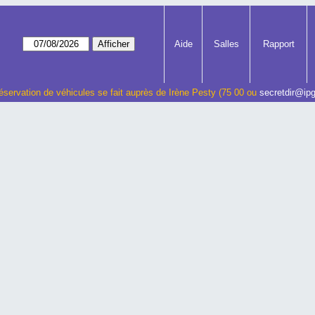
Aide
Salles
Rapport
éservation de véhicules se fait auprès de Irène Pesty (75 00 ou
secretdir@ipg