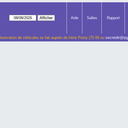
Aide
Salles
Rapport
éservation de véhicules se fait auprès de Irène Pesty (75 00 ou
secretdir@ipg