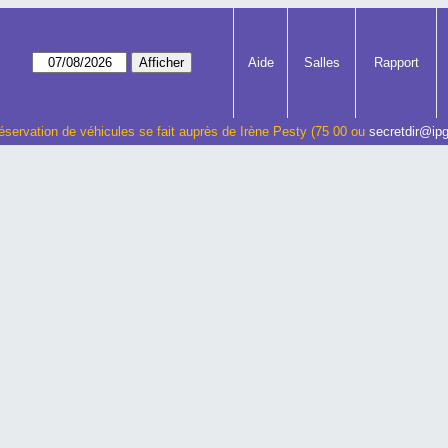
Aide
Salles
Rapport
éservation de véhicules se fait auprès de Irène Pesty (75 00 ou
secretdir@ipg