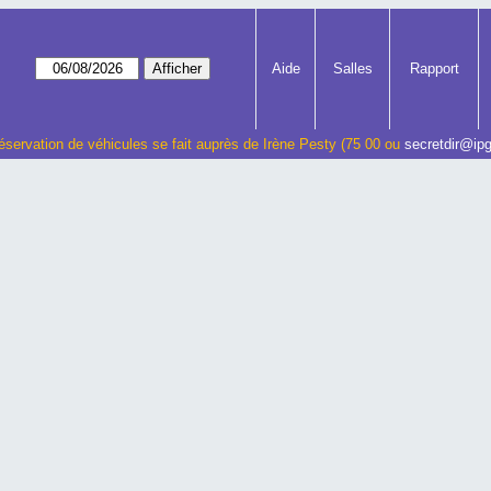
Aide
Salles
Rapport
éservation de véhicules se fait auprès de Irène Pesty (75 00 ou
secretdir@ipg