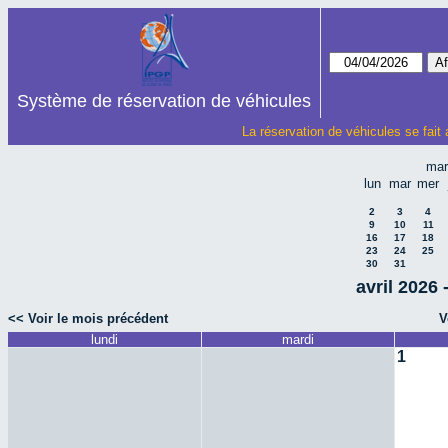
Système de réservation de véhicules
La réservation de véhicules se fait
mar
lun
mar
mer
2
3
4
9
10
11
16
17
18
23
24
25
30
31
avril 2026 
<< Voir le mois précédent
V
lundi
mardi
1