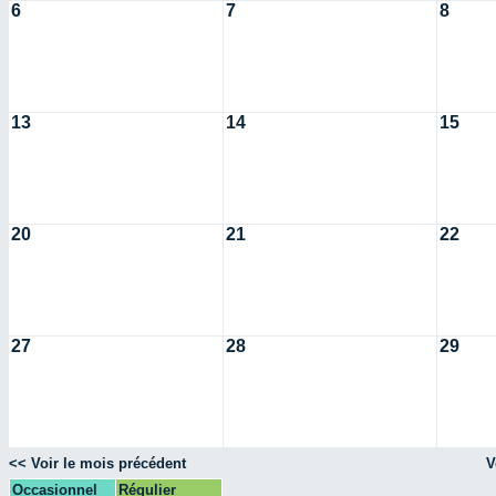
6
7
8
13
14
15
20
21
22
27
28
29
<< Voir le mois précédent
V
Occasionnel
Régulier