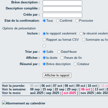
Brève description :
Description complète :
Créée par :
Etat de la confirmation:
Tous
Confirmé
Provisoire
Options de présentation
Inclure :
le rappport seulement
le résumé seulem
Rapport au format CSV
Sommaire au f
Trier par :
Salle
Date/Heure
Afficher :
la durée
l'heure de fin
Résumé par :
Brève description
Créateur
Voir la journée:
05 oct
|
06 oct
|
07 oct
|
08 oct
|
09 oct
|
10 oct
|
[ 11 oc
Voir la semaine:
08 sep
|
15 sep
|
22 sep
|
29 sep
|
[
06 oct
]
|
13 oct
|
2
Voir le mois:
aoû 2025
|
sep 2025
|
[
oct 2025
]
|
nov 2025
|
déc 202
Abonnement au calendrier