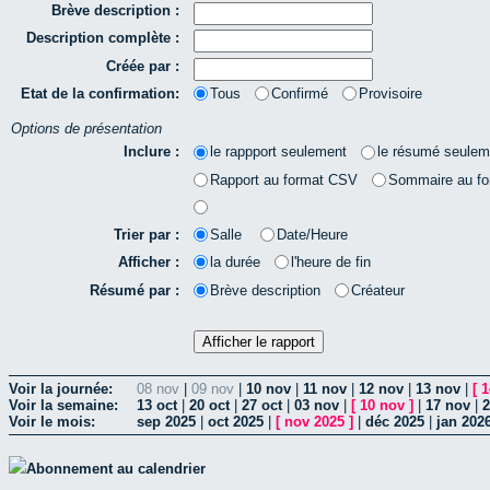
Brève description :
Description complète :
Créée par :
Etat de la confirmation:
Tous
Confirmé
Provisoire
Options de présentation
Inclure :
le rappport seulement
le résumé seulem
Rapport au format CSV
Sommaire au f
Trier par :
Salle
Date/Heure
Afficher :
la durée
l'heure de fin
Résumé par :
Brève description
Créateur
Voir la journée:
08 nov
|
09 nov
|
10 nov
|
11 nov
|
12 nov
|
13 nov
|
[
1
Voir la semaine:
13 oct
|
20 oct
|
27 oct
|
03 nov
|
[
10 nov
]
|
17 nov
|
2
Voir le mois:
sep 2025
|
oct 2025
|
[
nov 2025
]
|
déc 2025
|
jan 202
Abonnement au calendrier