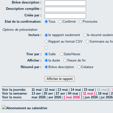
Brève description :
Description complète :
Créée par :
Etat de la confirmation:
Tous
Confirmé
Provisoire
Options de présentation
Inclure :
le rappport seulement
le résumé seulem
Rapport au format CSV
Sommaire au f
Trier par :
Salle
Date/Heure
Afficher :
la durée
l'heure de fin
Résumé par :
Brève description
Créateur
Voir la journée:
11 mai
|
12 mai
|
13 mai
|
14 mai
|
15 mai
|
16 mai
|
[ 
Voir la semaine:
13 avr
|
20 avr
|
27 avr
|
04 mai
|
[
11 mai
]
|
18 mai
|
2
Voir le mois:
mar 2026
|
avr 2026
|
[
mai 2026
]
|
jun 2026
|
jui 2026
Abonnement au calendrier