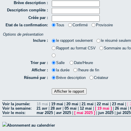
Brève description :
Description complète :
Créée par :
Etat de la confirmation:
Tous
Confirmé
Provisoire
Options de présentation
Inclure :
le rappport seulement
le résumé seulem
Rapport au format CSV
Sommaire au f
Trier par :
Salle
Date/Heure
Afficher :
la durée
l'heure de fin
Résumé par :
Brève description
Créateur
Voir la journée:
18 mai
|
19 mai
|
20 mai
|
21 mai
|
22 mai
|
23 mai
|
[ 
Voir la semaine:
21 avr
|
28 avr
|
05 mai
|
12 mai
|
[
19 mai
]
|
26 mai
|
Voir le mois:
mar 2025
|
avr 2025
|
[
mai 2025
]
|
jun 2025
|
jui 2025
Abonnement au calendrier