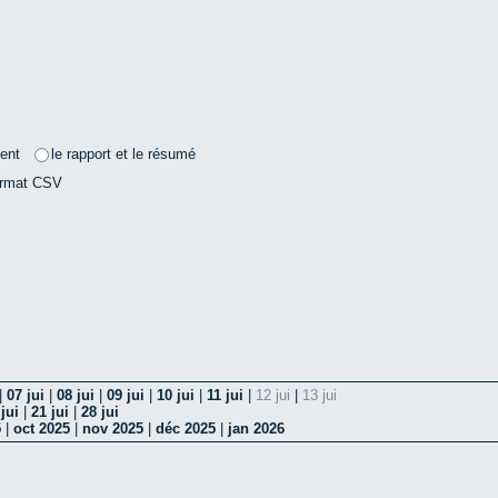
ent
le rapport et le résumé
ormat CSV
|
07 jui
|
08 jui
|
09 jui
|
10 jui
|
11 jui
|
12 jui
|
13 jui
jui
|
21 jui
|
28 jui
5
|
oct 2025
|
nov 2025
|
déc 2025
|
jan 2026