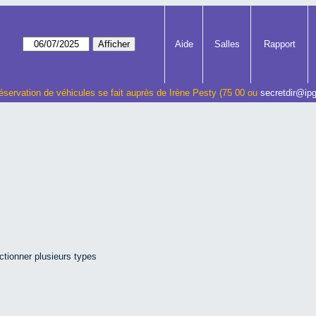
Aide
Salles
Rapport
éservation de véhicules se fait auprès de Irène Pesty (75 00 ou
secretdir@ipg
ctionner plusieurs types