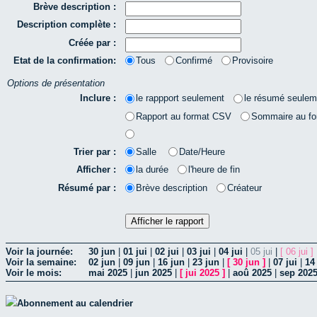
Brève description :
Description complète :
Créée par :
Etat de la confirmation:
Tous
Confirmé
Provisoire
Options de présentation
Inclure :
le rappport seulement
le résumé seulem
Rapport au format CSV
Sommaire au f
Trier par :
Salle
Date/Heure
Afficher :
la durée
l'heure de fin
Résumé par :
Brève description
Créateur
Voir la journée:
30 jun
|
01 jui
|
02 jui
|
03 jui
|
04 jui
|
05 jui
|
[ 06 jui ]
Voir la semaine:
02 jun
|
09 jun
|
16 jun
|
23 jun
|
[
30 jun
]
|
07 jui
|
14 
Voir le mois:
mai 2025
|
jun 2025
|
[
jui 2025
]
|
aoû 2025
|
sep 202
Abonnement au calendrier