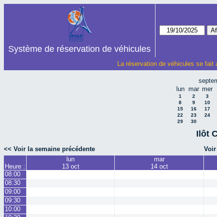
Système de réservation de véhicules
La réservation de véhicules se fait
septe
lun
mar
mer
1
2
3
8
9
10
15
16
17
22
23
24
29
30
Ilôt 
<< Voir la semaine précédente
Voir
lun
mar
Heure :
13 oct
14 oct
08:00
08:30
09:00
09:30
10:00