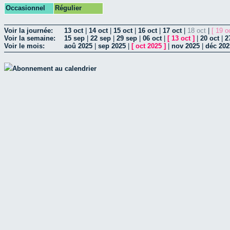
Occasionnel
Régulier
Voir la journée:
13 oct
|
14 oct
|
15 oct
|
16 oct
|
17 oct
|
18 oct
|
[ 19 o
Voir la semaine:
15 sep
|
22 sep
|
29 sep
|
06 oct
|
[
13 oct
]
|
20 oct
|
2
Voir le mois:
aoû 2025
|
sep 2025
|
[
oct 2025
]
|
nov 2025
|
déc 202
Abonnement au calendrier