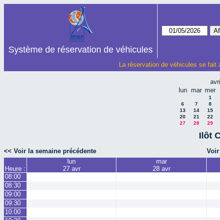
Système de réservation de véhicules
La réservation de véhicules se fait
avr
lun
mar
mer
1
6
7
8
13
14
15
20
21
22
27
28
29
Ilôt 
<< Voir la semaine précédente
Voir
lun
mar
Heure :
27 avr
28 avr
08:00
08:30
09:00
09:30
10:00