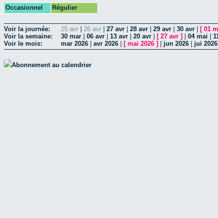
Occasionnel
Régulier
Voir la journée:
25 avr
|
26 avr
|
27 avr
|
28 avr
|
29 avr
|
30 avr
|
[
01 m
Voir la semaine:
30 mar
|
06 avr
|
13 avr
|
20 avr
|
[
27 avr
]
|
04 mai
|
1
Voir le mois:
mar 2026
|
avr 2026
|
[
mai 2026
]
|
jun 2026
|
jui 2026
Abonnement au calendrier