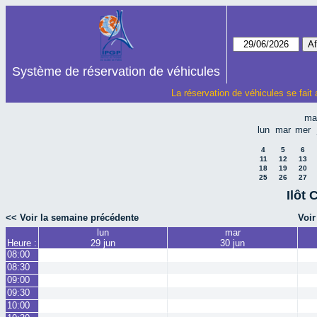
Système de réservation de véhicules
La réservation de véhicules se fait
ma
lun
mar
mer
4
5
6
11
12
13
18
19
20
25
26
27
Ilôt 
<< Voir la semaine précédente
Voir
lun
mar
Heure :
29 jun
30 jun
08:00
08:30
09:00
09:30
10:00