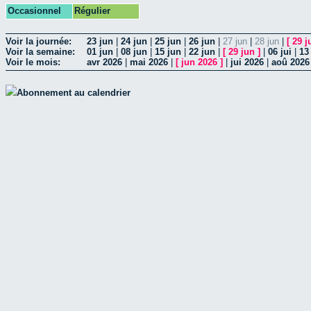
Occasionnel
Régulier
Voir la journée:
23 jun
|
24 jun
|
25 jun
|
26 jun
|
27 jun
|
28 jun
|
[
29 j
Voir la semaine:
01 jun
|
08 jun
|
15 jun
|
22 jun
|
[
29 jun
]
|
06 jui
|
13 
Voir le mois:
avr 2026
|
mai 2026
|
[
jun 2026
]
|
jui 2026
|
aoû 2026
Abonnement au calendrier