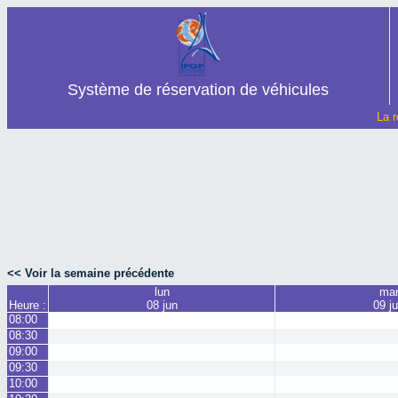
Système de réservation de véhicules
La r
<< Voir la semaine précédente
lun
ma
Heure :
08 jun
09 j
08:00
08:30
09:00
09:30
10:00