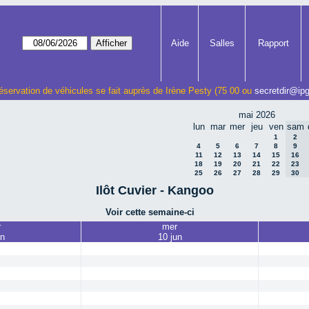
Aide
Salles
Rapport
éservation de véhicules se fait auprès de Irène Pesty (75 00 ou
secretdir@ipg
mai 2026
lun
mar
mer
jeu
ven
sam
1
2
4
5
6
7
8
9
11
12
13
14
15
16
18
19
20
21
22
23
25
26
27
28
29
30
Ilôt Cuvier - Kangoo
Voir cette semaine-ci
r
mer
un
10 jun