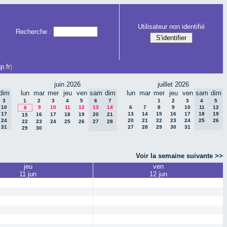
Utilisateur non identifié
Recherche :
p.fr
)
juin 2026
juillet 2026
dim
lun
mar
mer
jeu
ven
sam
dim
lun
mar
mer
jeu
ven
sam
dim
3
1
2
3
4
5
6
7
1
2
3
4
5
10
9
10
11
12
13
14
6
7
8
9
10
11
12
8
17
13
14
15
16
17
18
19
16
17
18
19
20
21
15
24
20
21
22
23
24
25
26
22
23
24
25
26
27
28
31
27
28
29
30
31
29
30
Voir la semaine suivante >>
jeu
ven
11 jun
12 jun