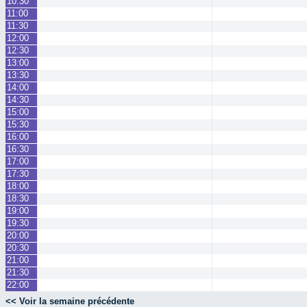
10:30
11:00
11:30
12:00
12:30
13:00
13:30
14:00
14:30
15:00
15:30
16:00
16:30
17:00
17:30
18:00
18:30
19:00
19:30
20:00
20:30
21:00
21:30
22:00
<< Voir la semaine précédente