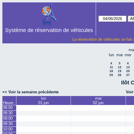
Système de réservation de véhicules
La réservation de véhicules se fait
ma
lun
mar
mer
4
5
6
11
12
13
18
19
20
25
26
27
Ilôt 
<< Voir la semaine précédente
Voir
lun
mar
Heure :
01 jun
02 jun
08:00
08:30
09:00
09:30
10:00