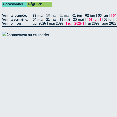
Occasionnel
Régulier
Voir la journée:
29 mai
|
30 mai
|
31 mai
|
01 jun
|
02 jun
|
03 jun
|
[
04
Voir la semaine:
04 mai
|
11 mai
|
18 mai
|
25 mai
|
[
01 jun
]
|
08 jun
|
Voir le mois:
avr 2026
|
mai 2026
|
[
jun 2026
]
|
jui 2026
|
aoû 2026
Abonnement au calendrier