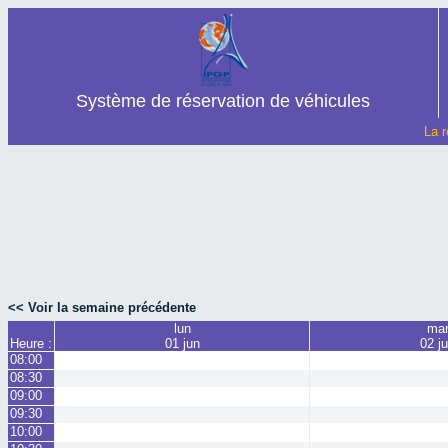
Système de réservation de véhicules
La r
<< Voir la semaine précédente
lun
ma
Heure :
01 jun
02 j
08:00
08:30
09:00
09:30
10:00