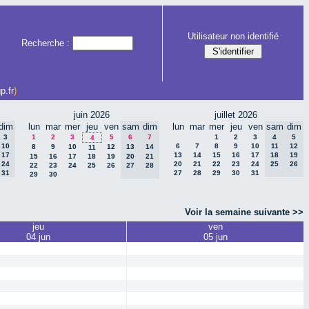
Utilisateur non identifié
Recherche :
p.fr
)
juin 2026
juillet 2026
dim
lun
mar
mer
jeu
ven
sam
dim
lun
mar
mer
jeu
ven
sam
dim
3
1
2
3
5
6
7
1
2
3
4
5
4
10
6
7
8
9
10
11
12
8
9
10
12
13
14
11
17
13
14
15
16
17
18
19
15
16
17
18
19
20
21
24
20
21
22
23
24
25
26
22
23
24
25
26
27
28
31
27
28
29
30
31
29
30
Voir la semaine suivante >>
jeu
ven
04 jun
05 jun