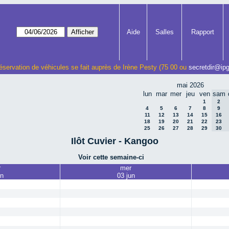
Aide
Salles
Rapport
éservation de véhicules se fait auprès de Irène Pesty (75 00 ou
secretdir@ipg
mai 2026
lun
mar
mer
jeu
ven
sam
1
2
4
5
6
7
8
9
11
12
13
14
15
16
18
19
20
21
22
23
25
26
27
28
29
30
Ilôt Cuvier - Kangoo
Voir cette semaine-ci
r
mer
un
03 jun